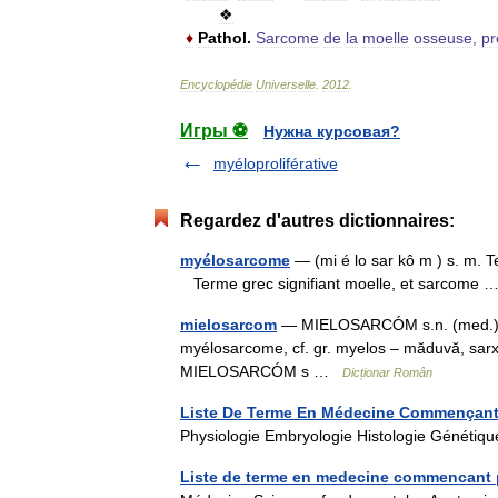
❖
♦
Pathol
.
Sarcome
de
la
moelle
osseuse
,
pr
Encyclopédie
Universelle
.
2012
.
Игры ⚽
Нужна курсовая?
myéloproliférative
Regardez d'autres dictionnaires:
myélosarcome
— (mi é lo sar kô m ) s. m.
Terme grec signifiant moelle, et sarcome
mielosarcom
— MIELOSARCÓM s.n. (med.) Tum
myélosarcome, cf. gr. myelos – măduvă, sarx
MIELOSARCÓM s …
Dicționar Român
Liste De Terme En Médecine Commençant
Physiologie Embryologie Histologie Génét
Liste de terme en medecine commencant 