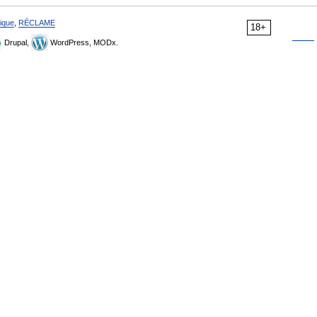
ique
,
RÉCLAME
18+
Drupal,
WordPress, MODx.