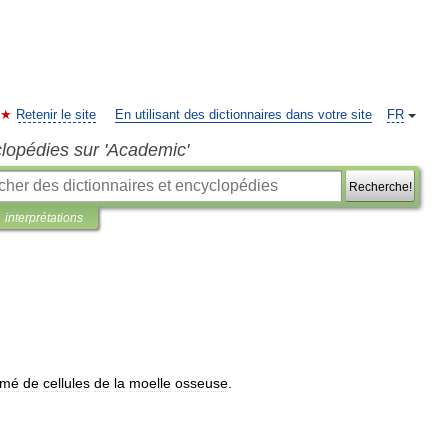
Retenir le site
En utilisant des dictionnaires dans votre site
FR
clopédies sur 'Academic'
Recherche!
interprétations
rmé
de
cellules
de
la
moelle
osseuse
.