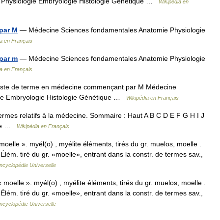
 Physiologie Embryologie Histologie Génétique …
Wikipédia en
par M
— Médecine Sciences fondamentales Anatomie Physiologie
a en Français
par m
— Médecine Sciences fondamentales Anatomie Physiologie
a en Français
ste de terme en médecine commençant par M Médecine
ie Embryologie Histologie Génétique …
Wikipédia en Français
rmes relatifs à la médecine. Sommaire : Haut A B C D E F G H I J
ose …
Wikipédia en Français
elle ». myél(o) , myélite éléments, tirés du gr. muelos, moelle .
m. tiré du gr. «moelle», entrant dans la constr. de termes sav.,
ncyclopédie Universelle
moelle ». myél(o) , myélite éléments, tirés du gr. muelos, moelle .
m. tiré du gr. «moelle», entrant dans la constr. de termes sav.,
ncyclopédie Universelle