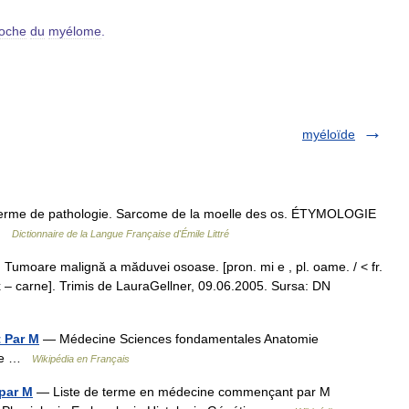
oche
du
myélome
.
myéloïde
 Terme de pathologie. Sarcome de la moelle des os. ÉTYMOLOGIE
 …
Dictionnaire de la Langue Française d'Émile Littré
oare malignă a măduvei osoase. [pron. mi e , pl. oame. / < fr.
 – carne]. Trimis de LauraGellner, 09.06.2005. Sursa: DN
 Par M
— Médecine Sciences fondamentales Anatomie
ique …
Wikipédia en Français
par M
— Liste de terme en médecine commençant par M