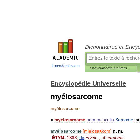
Dictionnaires et Ency
fr-academic.com
Encyclopédie Universelle
Encyclopédie Universelle
myélosarcome
myélosarcome
●
myélosarcome
nom
masculin
Sarcome
fo
myélosarcome
[
mjelosaʀkom
]
n
.
m
.
ÉTYM
.
1868
;
de
myélo
-,
et
sarcome
.