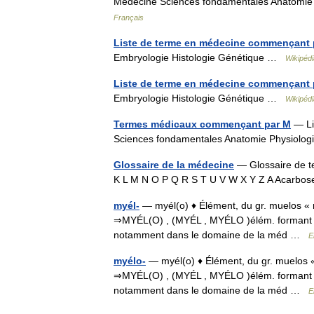
Médecine Sciences fondamentales Anatomie
Français
Liste de terme en médecine commençant 
Embryologie Histologie Génétique …
Wikipédi
Liste de terme en médecine commençant 
Embryologie Histologie Génétique …
Wikipédi
Termes médicaux commençant par M
— Li
Sciences fondamentales Anatomie Physiolog
Glossaire de la médecine
— Glossaire de te
K L M N O P Q R S T U V W X Y Z A Acarb
myél-
— myél(o) ♦ Élément, du gr. muelos « mo
⇒MYÉL(O) , (MYÉL , MYÉLO )élém. formant Élé
notamment dans le domaine de la méd …
E
myélo-
— myél(o) ♦ Élément, du gr. muelos « 
⇒MYÉL(O) , (MYÉL , MYÉLO )élém. formant Élé
notamment dans le domaine de la méd …
E